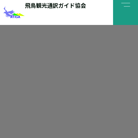
内
飛鳥観光通訳ガイド協会
容
を
ス
キ
ッ
プ